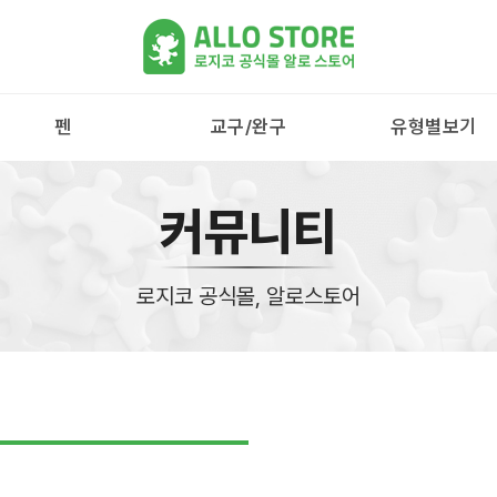
펜
교구/완구
유형별보기
커뮤니티
로지코 공식몰, 알로스토어