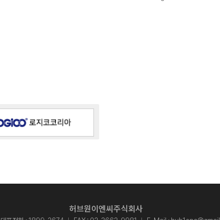
Schulen, Kindergärten und Elternhaus eingesetzt.
LOGICO entlastet die Pädagogen und gibt den Kindern
die Möglichkeit, eigenständig und im eigenen Tempo
Aufgaben zu lösen und die Lösungen auch selbst zu
kontrollieren.
허브원이엔씨주식회사