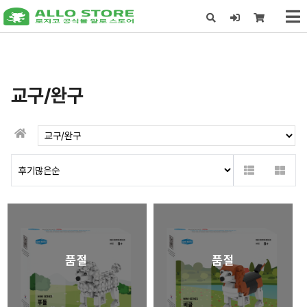
X
교구/완구
품절
품절