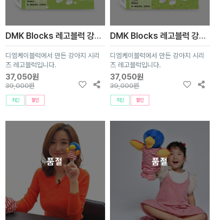
DMK Blocks 레고블럭 강아지 펫 3종 (푸들,진돗개,프렌치블독)
DMK Blocks 레고블럭 강아지 펫 3종 (비글,닥스훈트,웰시코기)
디엠케이블럭에서 만든 강아지 시리
디엠케이블럭에서 만든 강아지 시리
즈 레고블럭입니다.
즈 레고블럭입니다.
37,050원
37,050원
39,000원
39,000원
최신
할인
최신
할인
품절
품절