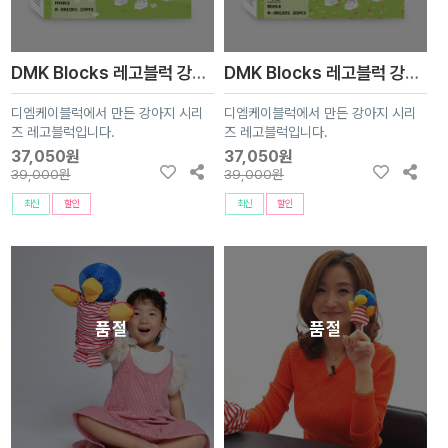
DMK Blocks 레고블럭 강아지 펫 3종 (푸들,진돗개,프렌치블독)
DMK Blocks 레고블럭 강아지 펫 3종 (비글,닥스훈트,웰시코기)
디엠케이블럭에서 만든 강아지 시리
디엠케이블럭에서 만든 강아지 시리
즈 레고블럭입니다.
즈 레고블럭입니다.
37,050원
37,050원
39,000원
39,000원
최신
할인
최신
할인
품절
품절