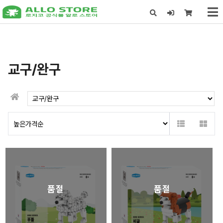
X
교구/완구
품절
품절