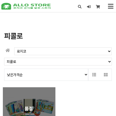
X
피콜로
품절