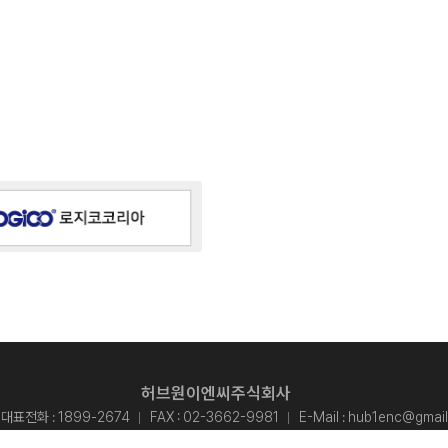
허브원이엔씨주식회사
대표전화 :
1899-2674
FAX : 02-3662-9981
E-Mail :
hub1enc@gmail
 (7547) 서울특별시 강서구 양천로 583 (염창동, 우림블루나인비즈니스센터) A동 25